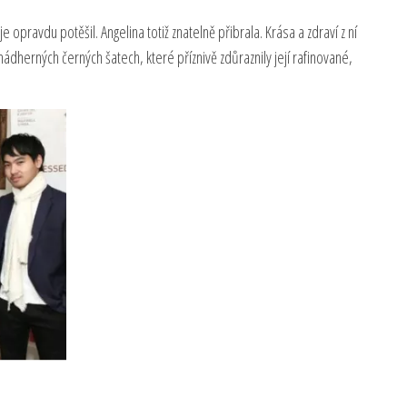
e opravdu potěšil. Angelina totiž znatelně přibrala. Krása a zdraví z ní
ádherných černých šatech, které příznivě zdůraznily její rafinované,