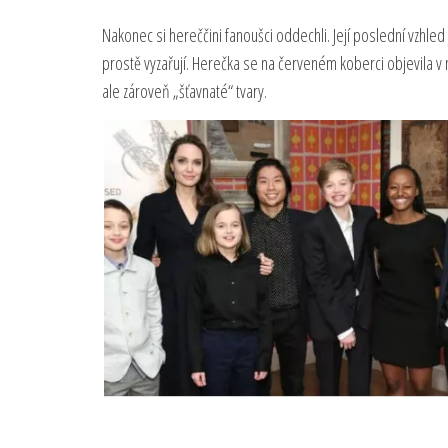
Nakonec si hereččini fanoušci oddechli. Její poslední vzhled j
prostě vyzařují. Herečka se na červeném koberci objevila v n
ale zároveň „šťavnaté“ tvary.