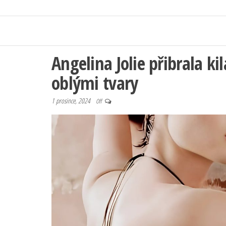
Angelina Jolie přibrala ki
oblými tvary
1 prosince, 2024
Off