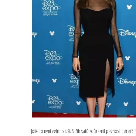
Jolie to nyní velmi sluší. Střih šatů zdůraznil pevnost herečč