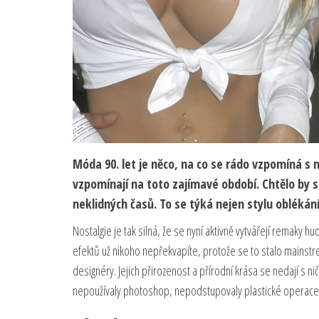
Móda 90. let je něco, na co se rádo vzpomíná s no
vzpomínají na toto zajímavé období. Chtělo by se
neklidných časů. To se týká nejen stylu oblékán
Nostalgie je tak silná, že se nyní aktivně vytvářejí remaky hu
efektů už nikoho nepřekvapíte, protože se to stalo mainstr
designéry. Jejich přirozenost a přírodní krása se nedají s 
nepoužívaly photoshop, nepodstupovaly plastické operace 