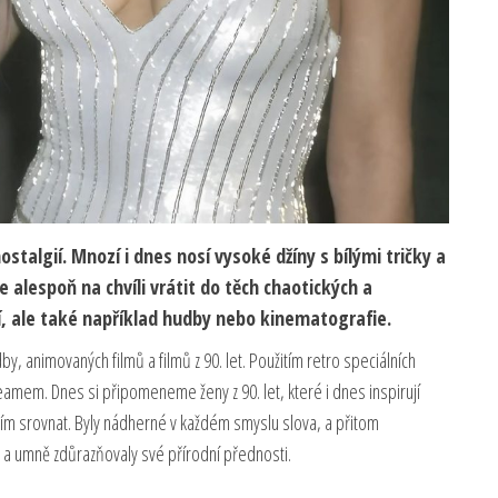
stalgií. Mnozí i dnes nosí vysoké džíny s bílými tričky a
 alespoň na chvíli vrátit do těch chaotických a
í, ale také například hudby nebo kinematografie.
dby, animovaných filmů a filmů z 90. let. Použitím retro speciálních
eamem. Dnes si připomeneme ženy z 90. let, které i dnes inspirují
ničím srovnat. Byly nádherné v každém smyslu slova, a přitom
a umně zdůrazňovaly své přírodní přednosti.