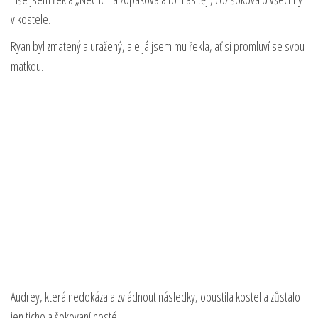
v kostele.
Ryan byl zmatený a uražený, ale já jsem mu řekla, ať si promluví se svou
matkou.
Audrey, která nedokázala zvládnout následky, opustila kostel a zůstalo
jen ticho a šokovaní hosté.