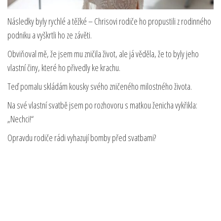
Následky byly rychlé a těžké – Chrisovi rodiče ho propustili z rodinného
podniku a vyškrtli ho ze závěti.
Obviňoval mě, že jsem mu zničila život, ale já věděla, že to byly jeho
vlastní činy, které ho přivedly ke krachu.
Teď pomalu skládám kousky svého zničeného milostného života.
Na své vlastní svatbě jsem po rozhovoru s matkou ženicha vykřikla:
„Nechci!“
Opravdu rodiče rádi vyhazují bomby před svatbami?