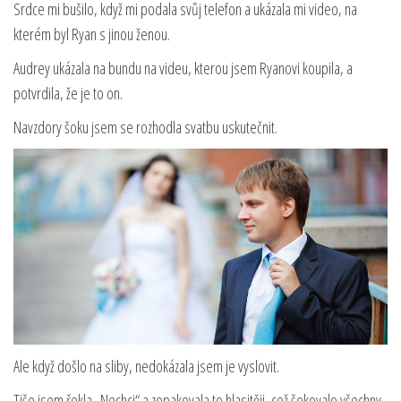
Srdce mi bušilo, když mi podala svůj telefon a ukázala mi video, na
kterém byl Ryan s jinou ženou.
Audrey ukázala na bundu na videu, kterou jsem Ryanovi koupila, a
potvrdila, že je to on.
Navzdory šoku jsem se rozhodla svatbu uskutečnit.
Ale když došlo na sliby, nedokázala jsem je vyslovit.
Tiše jsem řekla „Nechci“ a zopakovala to hlasitěji, což šokovalo všechny