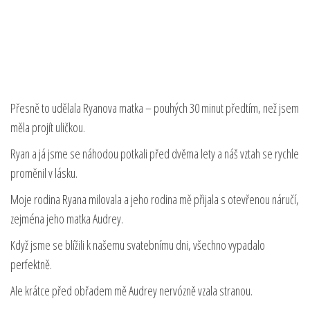
Přesně to udělala Ryanova matka – pouhých 30 minut předtím, než jsem
měla projít uličkou.
Ryan a já jsme se náhodou potkali před dvěma lety a náš vztah se rychle
proměnil v lásku.
Moje rodina Ryana milovala a jeho rodina mě přijala s otevřenou náručí,
zejména jeho matka Audrey.
Když jsme se blížili k našemu svatebnímu dni, všechno vypadalo
perfektně.
Ale krátce před obřadem mě Audrey nervózně vzala stranou.