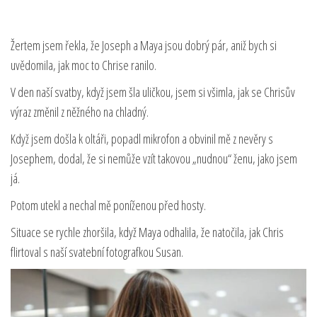
Žertem jsem řekla, že Joseph a Maya jsou dobrý pár, aniž bych si
uvědomila, jak moc to Chrise ranilo.
V den naší svatby, když jsem šla uličkou, jsem si všimla, jak se Chrisův
výraz změnil z něžného na chladný.
Když jsem došla k oltáři, popadl mikrofon a obvinil mě z nevěry s
Josephem, dodal, že si nemůže vzít takovou „nudnou“ ženu, jako jsem
já.
Potom utekl a nechal mě poníženou před hosty.
Situace se rychle zhoršila, když Maya odhalila, že natočila, jak Chris
flirtoval s naší svatební fotografkou Susan.