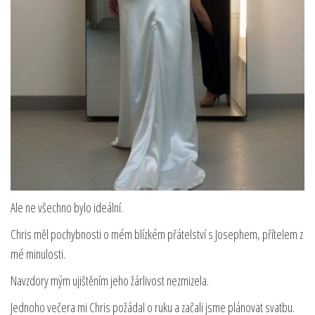
Ale ne všechno bylo ideální.
Chris měl pochybnosti o mém blízkém přátelství s Josephem, přítelem z
mé minulosti.
Navzdory mým ujištěním jeho žárlivost nezmizela.
Jednoho večera mi Chris požádal o ruku a začali jsme plánovat svatbu.