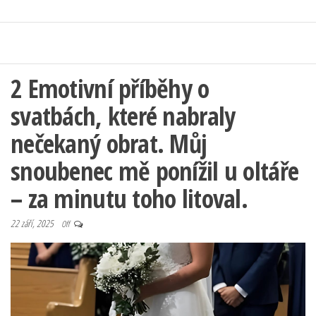
2 Emotivní příběhy o
svatbách, které nabraly
nečekaný obrat. Můj
snoubenec mě ponížil u oltáře
– za minutu toho litoval.
22 září, 2025
Off