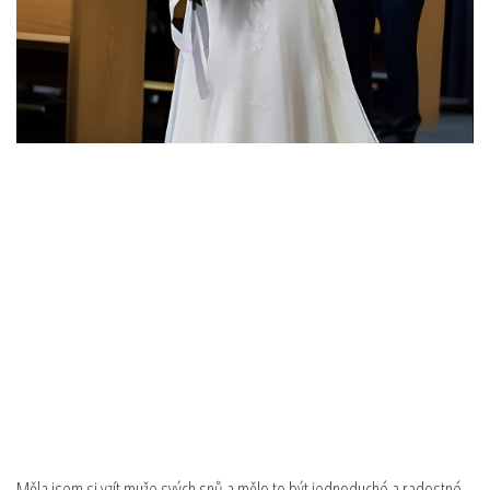
Měla jsem si vzít muže svých snů a mělo to být jednoduché a radostné.